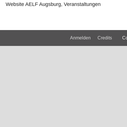
Website AELF Augsburg, Veranstaltungen
Anmelden
Credits
Copyri